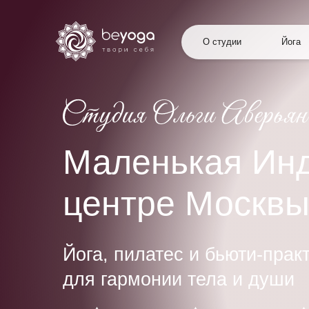
О студии
Йога
Маленькая Инд
центре Москв
Йога, пилатес и бьюти-прак
для гармонии тела и души