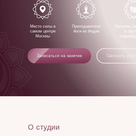
Место силы в
Преподаватели
Пилатес, м
самом центре
йоги из Индии
в груп
Москвы
индивид
Записаться на занятие
Смотреть рас
О студии