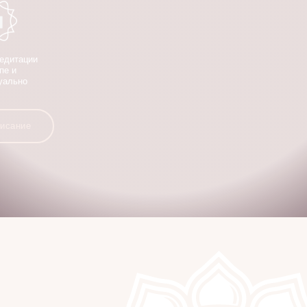
едитации
пе и
уально
писание