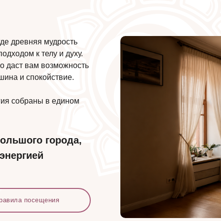
 где древняя мудрость
одходом к телу и духу.
о даст вам возможность
ишина и спокойствие.
гия собраны в едином
большого города,
энергией
равила посещения