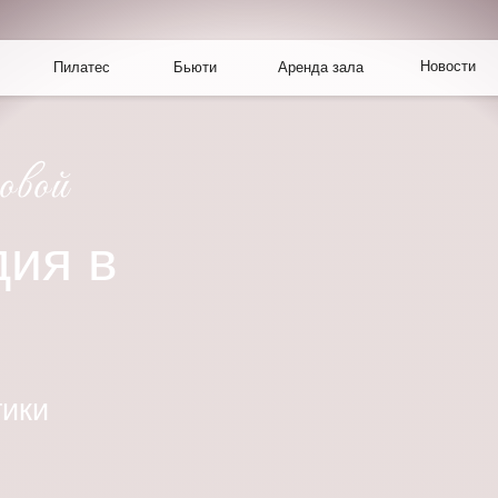
Новости
Пилатес
Бьюти
Аренда зала
ия в
ы
тики